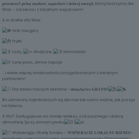
𝐩𝐫𝐳𝐞𝐬𝐭𝐫𝐳𝐞ń 𝐩𝐞ł𝐧𝐚 𝐬𝐦𝐚𝐤𝐨́𝐰, 𝐳𝐚𝐩𝐚𝐜𝐡𝐨́𝐰 𝐢 𝐝𝐨𝐛𝐫𝐞𝐣 𝐞𝐧𝐞𝐫𝐠𝐢𝐢, którą tworzymy dla
Was – od serca i z lokalnym wsparciem!
A w strefie dla Was:
Grill i burgery
Frytki
Lody,
słodycze,
lemoniada
Lane piwo, zimne napoje
…i wiele więcej smakowitości przygotowanych z lokalnym
partnerem!
Dla dzieci naszych klientów –𝐝𝐦𝐮𝐜𝐡𝐚ń𝐜𝐞 𝐆𝐑𝐀𝐓𝐈𝐒!
Bo uśmiechy najmłodszych są dla nas tak samo ważne, jak porcja
na talerzu.
A Wy? Zasługujecie na chwilę relaksu, coś pysznego i dobrą
atmosferę (przy zimnym piwku
)
Wybierając Strefę Smaku – 𝐖𝐒𝐏𝐈𝐄𝐑𝐀𝐂𝐈𝐄 𝐋𝐎𝐊𝐀𝐋𝐍𝐘 𝐁𝐈𝐙𝐍𝐄𝐒-
inicjatywę z serca Szczucina, przygotowaną przez Staropolską i