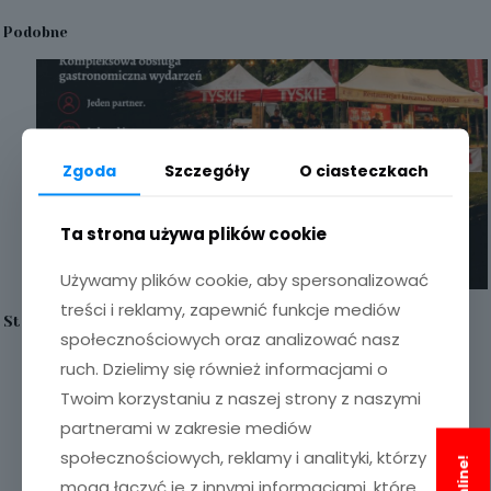
Podobne
Zgoda
Szczegóły
O ciasteczkach
Ta strona używa plików cookie
Używamy plików cookie, aby spersonalizować
treści i reklamy, zapewnić funkcje mediów
Staropolska w Plenerze
społecznościowych oraz analizować nasz
ruch. Dzielimy się również informacjami o
-
Szczegóły
Twoim korzystaniu z naszej strony z naszymi
Staropolska
partnerami w zakresie mediów
w
Plenerze
społecznościowych, reklamy i analityki, którzy
mogą łączyć je z innymi informacjami, które