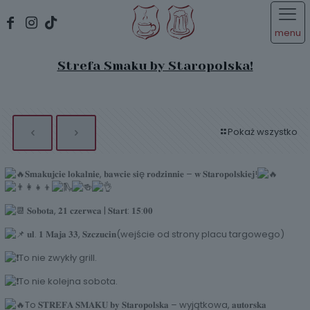
menu
Strefa Smaku by Staropolska!
Pokaż wszystko
𝐒𝐦𝐚𝐤𝐮𝐣𝐜𝐢𝐞 𝐥𝐨𝐤𝐚𝐥𝐧𝐢𝐞, 𝐛𝐚𝐰𝐜𝐢𝐞 𝐬𝐢ę 𝐫𝐨𝐝𝐳𝐢𝐧𝐧𝐢𝐞 – 𝐰 𝐒𝐭𝐚𝐫𝐨𝐩𝐨𝐥𝐬𝐤𝐢𝐞𝐣!
𝐒𝐨𝐛𝐨𝐭𝐚, 𝟐𝟏 𝐜𝐳𝐞𝐫𝐰𝐜𝐚 | 𝐒𝐭𝐚𝐫𝐭: 𝟏𝟓:𝟎𝟎
𝐮𝐥. 𝟏 𝐌𝐚𝐣𝐚 𝟑𝟑, 𝐒𝐳𝐜𝐳
𝐮𝐜𝐢𝐧(wejście od strony placu targowego)
To nie zwykły grill.
To nie kolejna sobota.
To 𝐒𝐓𝐑𝐄𝐅𝐀 𝐒𝐌𝐀𝐊𝐔 𝐛𝐲 𝐒𝐭𝐚𝐫𝐨𝐩𝐨𝐥𝐬𝐤𝐚 – wyjątkowa, 𝐚𝐮𝐭𝐨𝐫𝐬𝐤𝐚