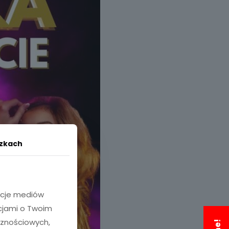
czkach
nkcje mediów
acjami o Twoim
cznościowych,