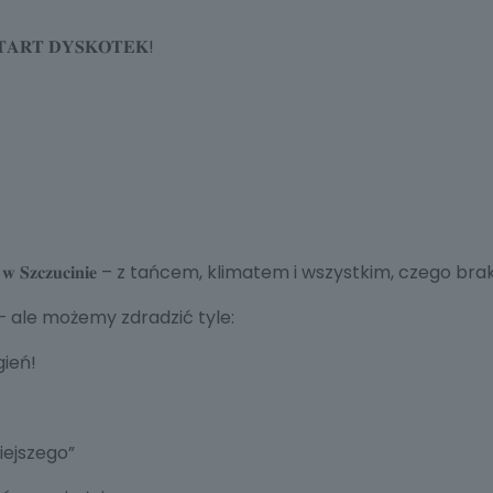
𝐈 𝐒𝐓𝐀𝐑𝐓 𝐃𝐘𝐒𝐊𝐎𝐓𝐄𝐊!
𝐢𝐞𝐜𝐳𝐨́𝐫 𝐰 𝐒𝐳𝐜𝐳𝐮𝐜𝐢𝐧𝐢𝐞 – z tańcem, klimatem i wszystkim, czego
 ale możemy zdradzić tyle:
gień!
iejszego”