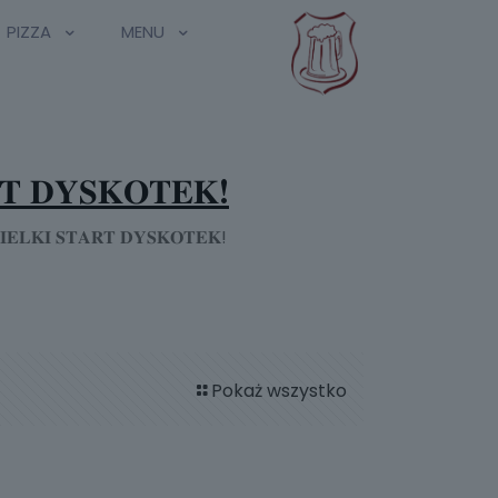
PIZZA
MENU
𝐀𝐑𝐓 𝐃𝐘𝐒𝐊𝐎𝐓𝐄𝐊!
𝐧𝐚 𝐖𝐈𝐄𝐋𝐊𝐈 𝐒𝐓𝐀𝐑𝐓 𝐃𝐘𝐒𝐊𝐎𝐓𝐄𝐊!
Pokaż wszystko