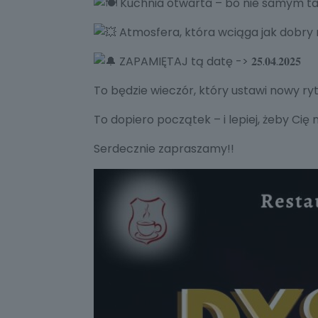
Kuchnia otwarta – bo nie samym ta
Atmosfera, która wciąga jak dobry 
ZAPAMIĘTAJ tą datę -> 𝟐𝟓.𝟎𝟒.𝟐𝟎𝟐𝟓
To będzie wieczór, który ustawi nowy ry
To dopiero początek – i lepiej, żeby Cię 
Serdecznie zapraszamy!!