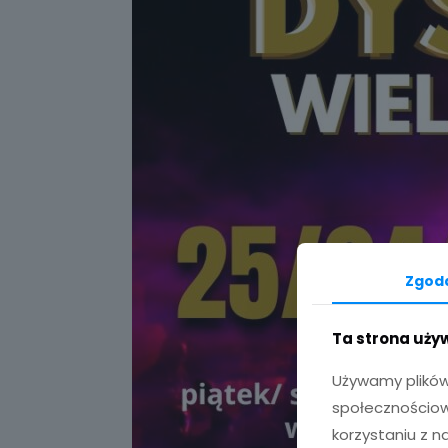
Zgod
Ta strona uży
Używamy plików
społecznościow
korzystaniu z 