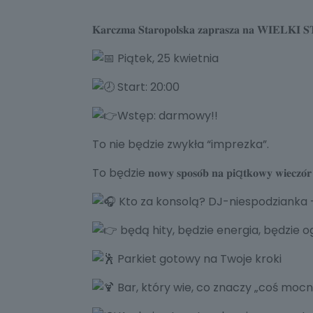
𝐊𝐚𝐫𝐜𝐳𝐦𝐚 𝐒𝐭𝐚𝐫𝐨𝐩𝐨𝐥𝐬𝐤𝐚 𝐳𝐚𝐩𝐫𝐚𝐬𝐳𝐚 𝐧𝐚 𝐖𝐈𝐄𝐋
Piątek, 25 kwietnia
Start: 20:00
Wstęp: darmowy!!
To nie będzie zwykła “imprezka”.
To będzie 𝐧𝐨𝐰𝐲 𝐬𝐩𝐨𝐬𝐨́𝐛 𝐧𝐚 𝐩𝐢ą𝐭𝐤𝐨𝐰𝐲 
Kto za konsolą? DJ-niespodzianka –
będą hity, będzie energia, będzie o
Parkiet gotowy na Twoje kroki
Bar, który wie, co znaczy „coś mocn