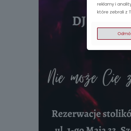
reklamy i analit
które zebrali z 
Odmó