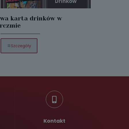
wa karta drinków w
rczmie
-
Szczegóły
Nowa
karta
drinków
w
Karczmie
Kontakt