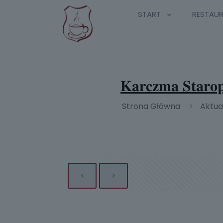
START
RESTAU
𝐊𝐚𝐫𝐜𝐳𝐦𝐚 𝐒𝐭𝐚𝐫
Strona Główna
Aktua