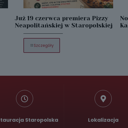
Już 19 czerwca premiera Pizzy
No
Neapolitańskiej w Staropolskiej
Ka
-
Szczegóły
Już
19
czerwca
premiera
Pizzy
Neapolitańskiej
w
Staropolskiej
tauracja Staropolska
Lokalizacja