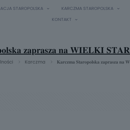
RACJA STAROPOLSKA
KARCZMA STAROPOLSKA
KONTAKT
𝐩𝐨𝐥𝐬𝐤𝐚 𝐳𝐚𝐩𝐫𝐚𝐬𝐳𝐚 𝐧𝐚 𝐖𝐈𝐄𝐋𝐊𝐈 𝐒
lności
Karczma
𝐊𝐚𝐫𝐜𝐳𝐦𝐚 𝐒𝐭𝐚𝐫𝐨𝐩𝐨𝐥𝐬𝐤𝐚 𝐳𝐚𝐩𝐫𝐚𝐬𝐳𝐚 