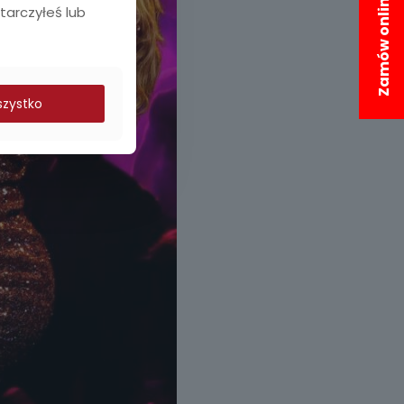
Zamów online!
starczyłeś lub
szystko