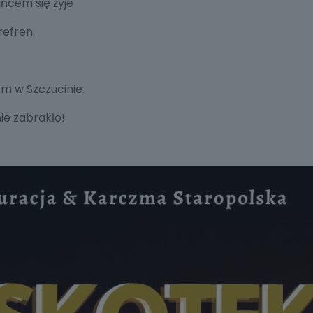
ńcem się żyje
refren.
tm w Szczucinie.
nie zabrakło!