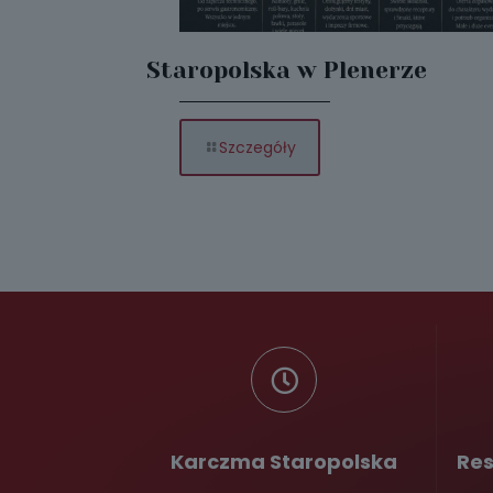
Staropolska w Plenerze
-
Szczegóły
Staropolska
w
Plenerze
Karczma Staropolska
Res